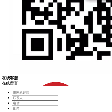
在
线
客
服
在线留言