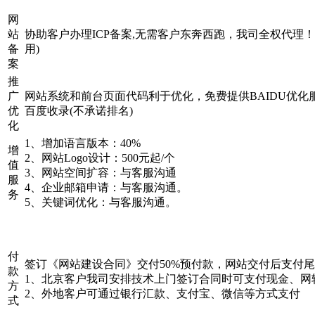
网
站
协助客户办理ICP备案,无需客户东奔西跑，我司全权代理！
备
用)
案
推
广
网站系统和前台页面代码利于优化，免费提供BAIDU优化
优
百度收录(不承诺排名)
化
1、增加语言版本：40%
增
2、网站Logo设计：500元起/个
值
3、网站空间扩容：与客服沟通
服
4、企业邮箱申请：与客服沟通。
务
5、关键词优化：与客服沟通。
付
签订《网站建设合同》交付50%预付款，网站交付后支付
款
1、北京客户我司安排技术上门签订合同时可支付现金、网
方
2、外地客户可通过银行汇款、支付宝、微信等方式支付
式