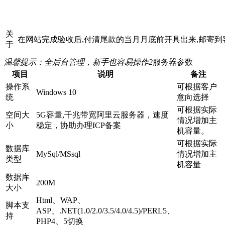
关
在网站完成验收后,付清尾款的当月月底前开具出来,邮寄到
于
温馨提示：全后台管理，新手也容易操作
2
服务器参数
项目
说明
备注
操作系
可根据客户
Windows 10
统
意向选择
可根据实际
空间大
5G容量,千兆带宽阿里云服务器，速度
情况增加主
小
稳定，协助办理ICP备案
机容量。
可根据实际
数据库
MySql/MSsql
情况增加主
类型
机容量
数据库
200M
大小
Html、WAP、
脚本支
ASP、.NET(1.0/2.0/3.5/4.0/4.5)/PERL5、
持
PHP4、5切换