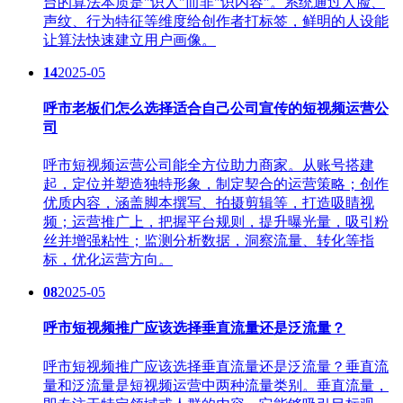
台的算法本质是"识人"而非"识内容"。系统通过人脸、
声纹、行为特征等维度给创作者打标签，鲜明的人设能
让算法快速建立用户画像。
14
2025-05
呼市老板们怎么选择适合自己公司宣传的短视频运营公
司
呼市短视频运营公司能全方位助力商家。从账号搭建
起，定位并塑造独特形象，制定契合的运营策略；创作
优质内容，涵盖脚本撰写、拍摄剪辑等，打造吸睛视
频；运营推广上，把握平台规则，提升曝光量，吸引粉
丝并增强粘性；监测分析数据，洞察流量、转化等指
标，优化运营方向。
08
2025-05
呼市短视频推广应该选择垂直流量还是泛流量？
呼市短视频推广应该选择垂直流量还是泛流量？垂直流
量和泛流量是短视频运营中两种流量类别。垂直流量，