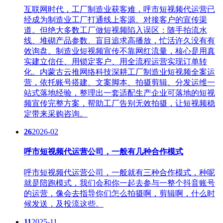
互联网时代，工厂制造业获客难，呼市短视频代运营​已
经成为制造业工厂打通线上客源、对接客户的宣传渠
道。但绝大多数工厂做短视频陷入误区：随手拍流水
线、堆砌产品参数、盲目追求高播放，忙活许久没有有
效询盘。制造业短视频宣传不靠网红流量，核心是用真
实建立信任、用锁定客户、用全流程运营实现订单转
化。内蒙古云推网络科技深耕工厂制造业短视频全案运
营，依托账号搭建、文案脚本、拍摄剪辑、分发运维一
站式落地经验，整理出一套适配生产企业可落地的短视
频宣传完整方案，帮助工厂告别无效拍摄，让短视频稳
定带来采购咨询。
26
2026-02
呼市短视频代运营公司，一般有几种合作模式
呼市短视频代运营公司，一般就有三种合作模式，种呢
就是陪跑模式，我们会和你一起去参与一整个抖音账号
的运营，像会去指导你们怎么拍摄啊，剪辑啊，什么时
候发送，及投流这些。
11
2025-11