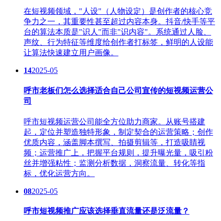
在短视频领域，"人设"（人物设定）是创作者的核心竞
争力之一，其重要性甚至超过内容本身。抖音/快手等平
台的算法本质是"识人"而非"识内容"。系统通过人脸、
声纹、行为特征等维度给创作者打标签，鲜明的人设能
让算法快速建立用户画像。
14
2025-05
呼市老板们怎么选择适合自己公司宣传的短视频运营公
司
呼市短视频运营公司能全方位助力商家。从账号搭建
起，定位并塑造独特形象，制定契合的运营策略；创作
优质内容，涵盖脚本撰写、拍摄剪辑等，打造吸睛视
频；运营推广上，把握平台规则，提升曝光量，吸引粉
丝并增强粘性；监测分析数据，洞察流量、转化等指
标，优化运营方向。
08
2025-05
呼市短视频推广应该选择垂直流量还是泛流量？