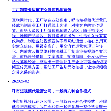
工厂制造业应该怎么做短视频宣传
互联网时代，工厂制造业获客难，呼市短视频代运营​已
经成为制造业工厂打通线上客源、对接客户的宣传渠
道。但绝大多数工厂做短视频陷入误区：随手拍流水
线、堆砌产品参数、盲目追求高播放，忙活许久没有有
效询盘。制造业短视频宣传不靠网红流量，核心是用真
实建立信任、用锁定客户、用全流程运营实现订单转
化。内蒙古云推网络科技深耕工厂制造业短视频全案运
营，依托账号搭建、文案脚本、拍摄剪辑、分发运维一
站式落地经验，整理出一套适配生产企业可落地的短视
频宣传完整方案，帮助工厂告别无效拍摄，让短视频稳
定带来采购咨询。
26
2026-02
呼市短视频代运营公司，一般有几种合作模式
呼市短视频代运营公司，一般就有三种合作模式，种呢
就是陪跑模式，我们会和你一起去参与一整个抖音账号