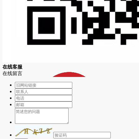
在
线
客
服
在线留言