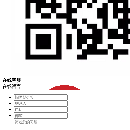
在
线
客
服
在线留言