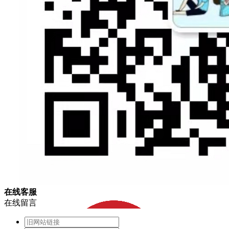
在
线
客
服
在线留言