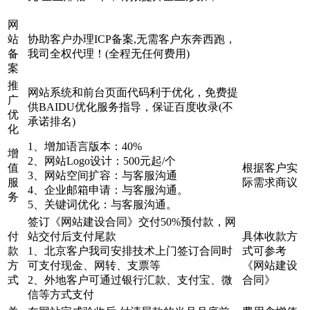
网
站
协助客户办理ICP备案,无需客户东奔西跑，
备
我司全权代理！(全程无任何费用)
案
推
网站系统和前台页面代码利于优化，免费提
广
供BAIDU优化服务指导，保证百度收录(不
优
承诺排名)
化
1、增加语言版本：40%
增
2、网站Logo设计：500元起/个
值
根据客户实
3、网站空间扩容：与客服沟通
服
际需求商议
4、企业邮箱申请：与客服沟通。
务
5、关键词优化：与客服沟通。
签订《网站建设合同》交付50%预付款，网
付
站交付后支付尾款
具体收款方
款
1、北京客户我司安排技术上门签订合同时
式可参考
方
可支付现金、网转、支票等
《网站建设
式
2、外地客户可通过银行汇款、支付宝、微
合同》
信等方式支付