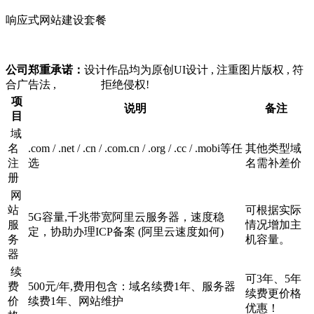
响应式网站建设套餐
公司郑重承诺：
设计作品均为原创UI设计 , 注重图片版权 , 符
合广告法 , 拒绝侵权!
项
说明
备注
目
域
名
.com / .net / .cn / .com.cn / .org / .cc / .mobi等任
其他类型域
注
选
名需补差价
册
网
站
可根据实际
5G容量,千兆带宽阿里云服务器，速度稳
服
情况增加主
定，协助办理ICP备案 (阿里云速度如何)
务
机容量。
器
续
可3年、5年
费
500元/年,费用包含：域名续费1年、服务器
续费更价格
价
续费1年、网站维护
优惠！