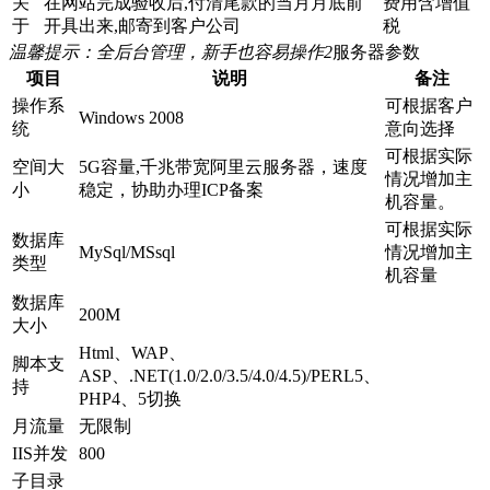
关
在网站完成验收后,付清尾款的当月月底前
费用含增值
于
开具出来,邮寄到客户公司
税
温馨提示：全后台管理，新手也容易操作
2
服务器参数
项目
说明
备注
操作系
可根据客户
Windows 2008
统
意向选择
可根据实际
空间大
5G容量,千兆带宽阿里云服务器，速度
情况增加主
小
稳定，协助办理ICP备案
机容量。
可根据实际
数据库
MySql/MSsql
情况增加主
类型
机容量
数据库
200M
大小
Html、WAP、
脚本支
ASP、.NET(1.0/2.0/3.5/4.0/4.5)/PERL5、
持
PHP4、5切换
月流量
无限制
IIS并发
800
子目录