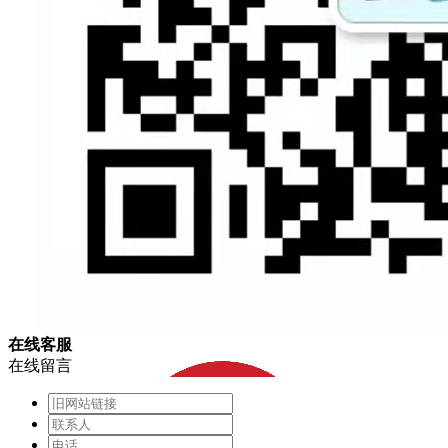
在
线
客
服
在线留言