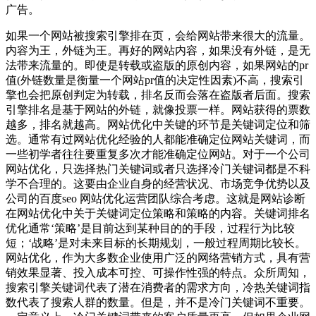
广告。
如果一个网站被搜索引擎排在页，会给网站带来很大的流量。
内容为王，外链为王。再好的网站内容，如果没有外链，是无
法带来流量的。即使是转载或盗版的原创内容，如果网站的pr
值(外链数量是衡量一个网站pr值的决定性因素)不高，搜索引
擎也会把原创判定为转载，排名反而会落在盗版者后面。搜索
引擎排名是基于网站的外链，就像投票一样。网站获得的票数
越多，排名就越高。网站优化中关键的环节是关键词定位和筛
选。通常有过网站优化经验的人都能准确定位网站关键词，而
一些初学者往往要重复多次才能准确定位网站。对于一个公司
网站优化，只选择热门关键词或者只选择冷门关键词都是不科
学不合理的。这要由企业自身的经营状况、市场竞争优势以及
公司的百度seo 网站优化运营团队综合考虑。这就是网站诊断
在网站优化中关于关键词定位策略和策略的内容。关键词排名
优化通常‘策略’是目前达到某种目的的手段，过程行为比较
短；‘战略’是对未来目标的长期规划，一般过程周期比较长。
网站优化，作为大多数企业使用广泛的网络营销方式，具有营
销效果显著、投入成本可控、可操作性强的特点。众所周知，
搜索引擎关键词代表了潜在消费者的需求方向，冷热关键词指
数代表了搜索人群的数量。但是，并不是冷门关键词不重要。