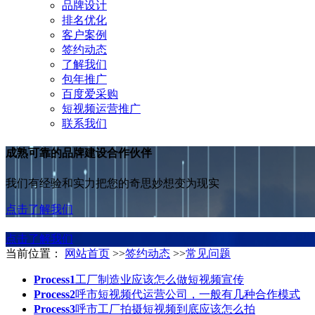
品牌设计
排名优化
客户案例
签约动态
了解我们
包年推广
百度爱采购
短视频运营推广
联系我们
成熟可靠的品牌建设合作伙伴
我们有经验和实力把您的奇思妙想变为现实
点击了解我们
点击了解我们
当前位置：
网站首页
>>
签约动态
>>
常见问题
Process1
工厂制造业应该怎么做短视频宣传
Process2
呼市短视频代运营公司，一般有几种合作模式
Process3
呼市工厂拍摄短视频到底应该怎么拍