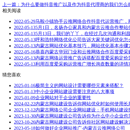
上一篇：为什么要做抖音推广以及作为抖音代理商的我们怎么
相关阅读
2022-05-29
马鞍小镇协手云推网络合作抖音代运营推广，
2022-05-13
5月1日，名扬办公家具和内蒙古云推合作整站
2022-05-13
5月13日，我们的丫丫，在经过几次沟通和利
2022-05-13
呼和浩特网络优化公司告诉大家关键词优化怎
2022-05-13
内蒙古网站优化基本技巧，网站优化基本步骤
2022-05-16
恭喜内蒙古华冠门业和云推网络合作百度爱采
2022-05-13
内蒙古网络运营推广告诉搭配百度爱采购定价
2022-05-13
利用百度爱采购运营推广增长询盘数量的详情
猜您喜欢
2025-01-16
极简主义的网站设计需要哪些元素来搭配？
2025-01-13
中小企业网站建设需要注意的八大事项
2025-01-09
企业网站对于企业的重要性
2024-02-22
内蒙古网站建设告诉你网站优化时如何使用长
2023-12-12
内蒙古网络公司企业网站建设：手机网站建设
2023-11-30
内蒙古网站建设公司告诉你为什么中小企业也
2023-10-26
内蒙古网站建设公司告诉你社区网站建设解决
2023-05-18
如何做好企业网站推广-内蒙古云推网络公司