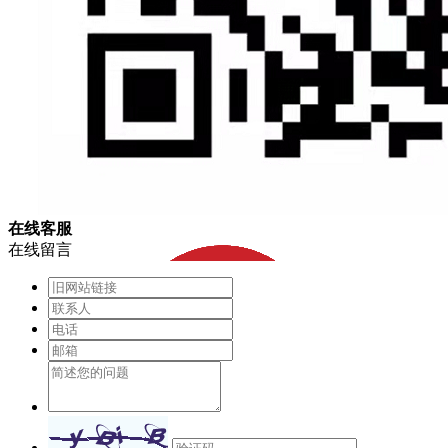
在
线
客
服
在线留言