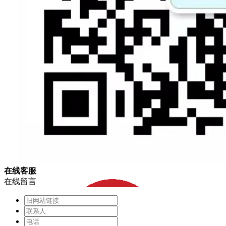
在
线
客
服
在线留言