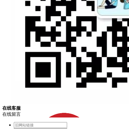
在
线
客
服
在线留言