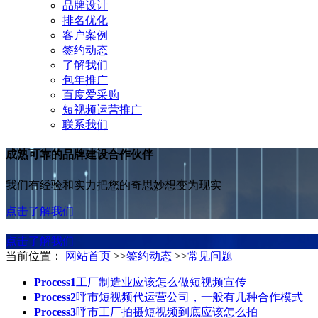
品牌设计
排名优化
客户案例
签约动态
了解我们
包年推广
百度爱采购
短视频运营推广
联系我们
成熟可靠的品牌建设合作伙伴
我们有经验和实力把您的奇思妙想变为现实
点击了解我们
点击了解我们
当前位置：
网站首页
>>
签约动态
>>
常见问题
Process1
工厂制造业应该怎么做短视频宣传
Process2
呼市短视频代运营公司，一般有几种合作模式
Process3
呼市工厂拍摄短视频到底应该怎么拍