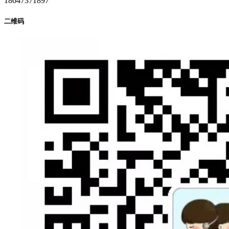
18647371897
二维码