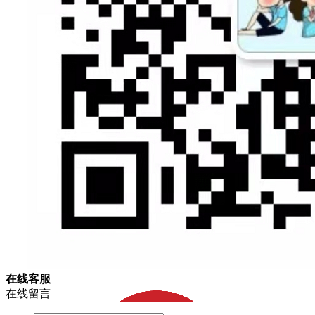
在
线
客
服
在线留言