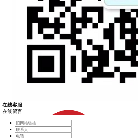
在
线
客
服
在线留言