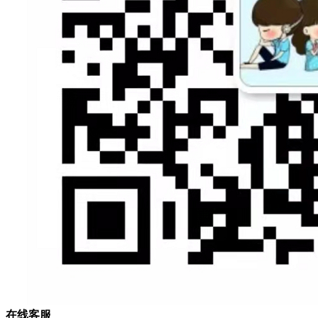
在
线
客
服