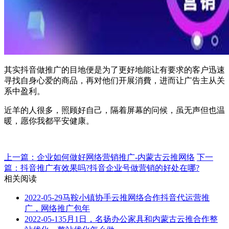
其实抖音做推广的目地便是为了更好地能让有要求的客户迅速
寻找自身心爱的商品，再对他们开展消費，进而让广告主从关
系中盈利。
近羊的人很多，照顾好自己，隔着屏幕的问候，虽无声但也温
暖，愿你我都平安健康。
上一篇：企业如何做好网络营销推广-内蒙古云推网络
下一
篇：抖音推广有效果吗?抖音企业号做营销的好处在哪?
相关阅读
2022-05-29
马鞍小镇协手云推网络合作抖音代运营推
广，网络推广包年
2022-05-13
5月1日，名扬办公家具和内蒙古云推合作整