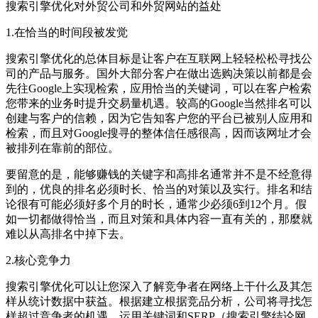
搜索引擎优化对外贸公司和外贸网站的益处
1.在恰当的时间段被发觉
搜索引擎优化的总体目标是让客户在互联网上轻轻松松寻找公
司的产品与服务。国外大部分客户在做出选购决策以前都是会
先往Google上实现检索，应用恰当的关键词，可以在客户检索
您带来的业务时提升交易量机遇。较高的Google当然排名可以
创建与客户的信赖，因为它告知客户您的平台已被别人应用和
检索，而且对Google搜寻的整体信任感很高，因而该网址才会
被排列在靠前的部位。
要留意的是，能够赚钱的关键字和高排名通常并不是不经意得
到的，优良的排名必须时长、恰当的对策以及实行。排名和结
论很有可能必须好多个月的时长，通常少必须6到12个月。假
如一切都做得恰当，而且对策和具体内容一直有关的，那麼就
难以从高排名中掉下去。
2.核心竞争力
搜索引擎优化可以让您深入了解竞争者在网络上干什么及其怎
样从统计数据中获益。根据建立根据竞品分析，公司将寻找怎
样超过竞争者的机遇。运用关键词和SERP（搜索引擎结论网