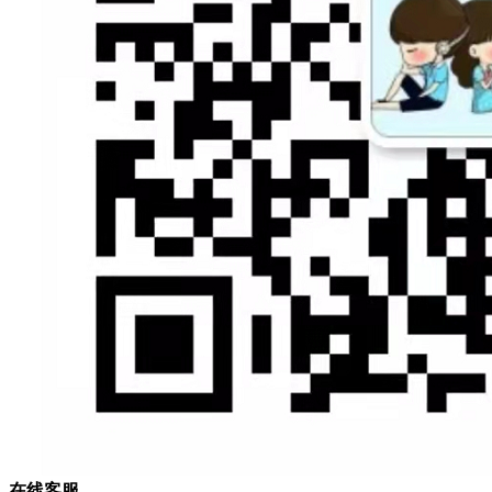
在
线
客
服