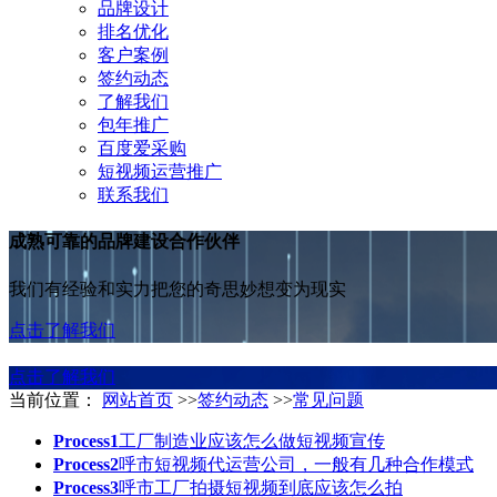
品牌设计
排名优化
客户案例
签约动态
了解我们
包年推广
百度爱采购
短视频运营推广
联系我们
成熟可靠的品牌建设合作伙伴
我们有经验和实力把您的奇思妙想变为现实
点击了解我们
点击了解我们
当前位置：
网站首页
>>
签约动态
>>
常见问题
Process1
工厂制造业应该怎么做短视频宣传
Process2
呼市短视频代运营公司，一般有几种合作模式
Process3
呼市工厂拍摄短视频到底应该怎么拍