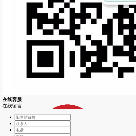
在
线
客
服
在线留言