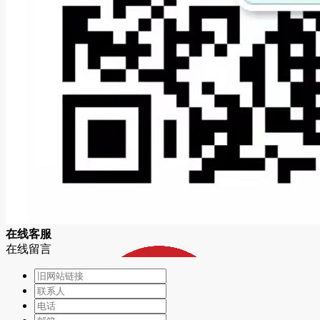
在
线
客
服
在线留言